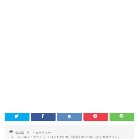
HOME
ビューティー
レールデュサボン（L’air De SAVON）話題沸騰中のせっけん香水ブランド