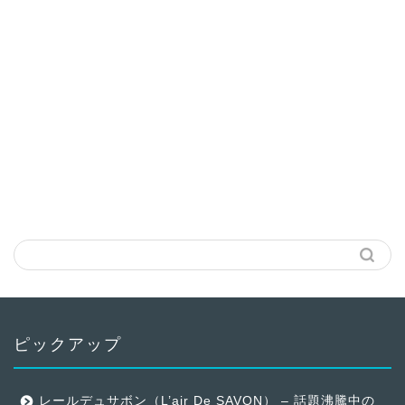
ピックアップ
レールデュサボン（L’air De SAVON） – 話題沸騰中の