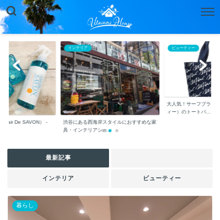
インテリア
ビューティー
大人気！サーフブランド
ィー）のトートバ...
air De SAVON） -
渋谷にある西海岸スタイルにおすすめな家
具・インテリアショ...
最新記事
インテリア
ビューティー
暮らし