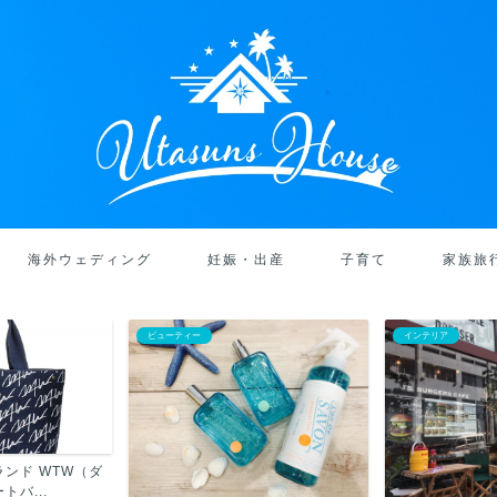
海外ウェディング
妊娠・出産
子育て
家族旅
ビューティー
インテリア
ンド WTW（ダ
バ...