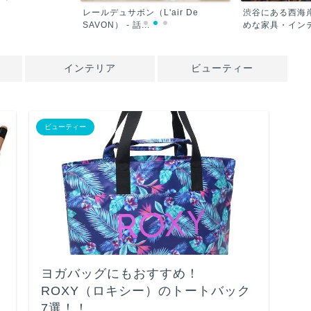
レールデュサボン（L'air De
渋谷にある西海
SAVON） - 話...
めな家具・インテ
インテリア
ビューティー
ビューティー
ヨガバッグにもおすすめ！
ROXY（ロキシー）のトートバック
7選！！