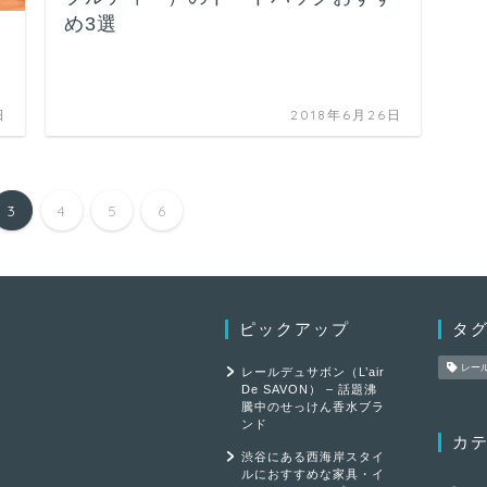
め3選
日
2018年6月26日
3
4
5
6
ピックアップ
タ
レー
レールデュサボン（L’air
De SAVON） – 話題沸
騰中のせっけん香水ブラ
ンド
カ
渋谷にある西海岸スタイ
ルにおすすめな家具・イ