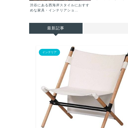
ir De
渋谷にある西海岸スタイルにおすす
めな家具・インテリアショ...
最新記事
インテリア